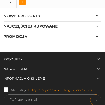

1
NOWE PRODUKTY
NAJCZĘŚCIEJ KUPOWANE
PROMOCJA

PRODUKTY

NASZA FIRMA

INFORMACJA O SKLEPIE
Akceptuję
Polityka prywatności
i
Regulamin sklepu