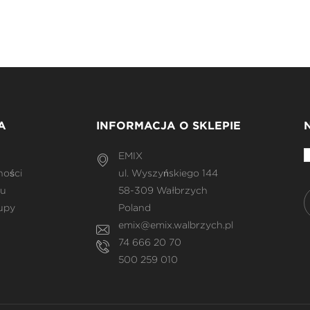
A
INFORMACJA O SKLEPIE
EMIX
ności
ul. Wyszyńskiego 144
pu
58-309 Wałbrzych
upy
Poland
emix@emix.walbrzych.pl
74 666 20 70
500 259 010