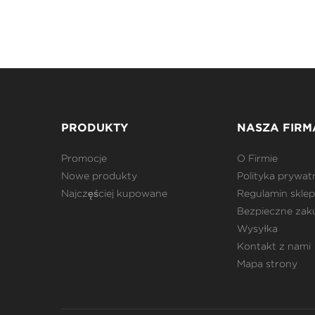
PRODUKTY
NASZA FIRM
Promocje
O Firmie
Nowe produkty
Polityka prywat
Najczęściej kupowane
Regulamin skle
Bezpieczne zak
Wysyłka
Kontakt z nami
Mapa strony