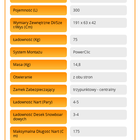
Pojemność (l)
300
Wymiary Zewnętrzne Dł/sze
191 x 63 x 42
R/wys (cm)
Ładowność (kg)
75
System Montażu
PowerClic
Masa (kg)
14,8
Otwieranie
z obu stron
Zamek Zabezpieczający
trzypunktowy - centralny
Ładowność Nart (pary)
4-5
Ładowność Desek Snowboar
3-4
Dowych
Maksymalna Długość Nart (c
175
M)