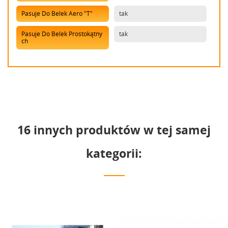
Pasuje Do Belek Aero "T"
tak
Pasuje Do Belek Prostokątny
tak
Ch
16 innych produktów w tej samej
kategorii: