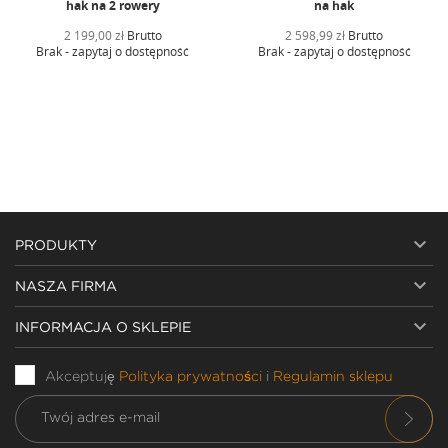
hak na 2 rowery
na hak
2 199,00 zł
Brutto
2 598,99 zł
Brutto
Brak - zapytaj o dostępność
Brak - zapytaj o dostępność

PRODUKTY

NASZA FIRMA

INFORMACJA O SKLEPIE
Akceptuję
Polityka prywatności
i
Regulamin sklepu